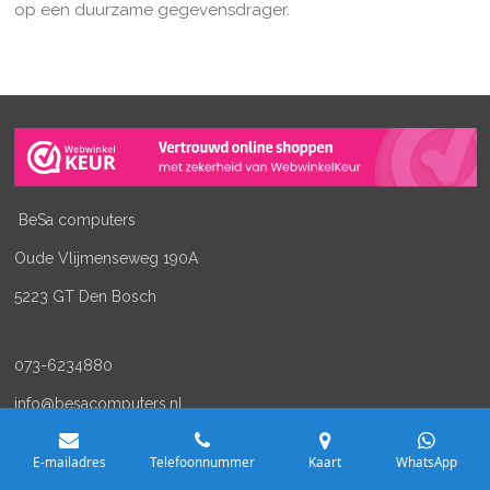
op een duurzame gegevensdrager.
BeSa computers
Oude Vlijmenseweg 190A
5223 GT Den Bosch
073-6234880
info@besacomputers.nl
E-mailadres
Telefoonnummer
Kaart
WhatsApp
K.v.K:
61577642