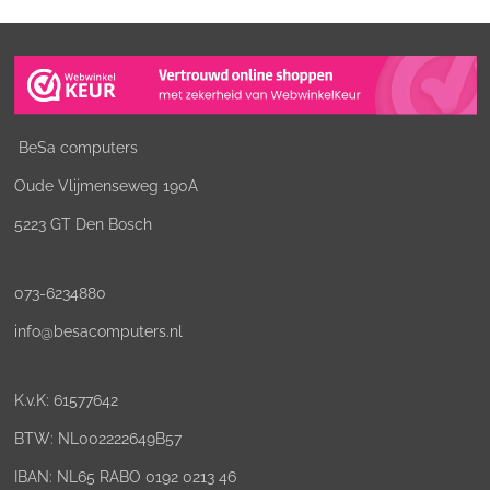
BeSa computers
Oude Vlijmenseweg 190A
5223 GT Den Bosch
073-6234880
info@besacomputers.nl
K.v.K:
61577642
BTW: NL002222649B57
IBAN: NL65 RABO 0192 0213 46