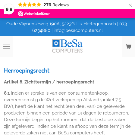
×
276
Reviews
9,8
Oude Vlijmenseweg 190A, 5223GT 's-Hertogenbosch | 073-
6234880 | info@besacomputers.nl
Herroepingsrecht
Artikel 8. Zichttermijn / herroepingsrecht
8.1
Indien er sprake is van een consumentenkoop,
overeenkomstig de Wet verkopen op Afstand (artikel 7:5
BW), heeft de klant het recht (een deel van) de geleverde
producten binnen een periode van 14 dagen te retourneren.
Deze termijn begint op het moment dat de bestelde zaken
zijn afgeleverd. Indien de klant na afloop van deze termijn de
geleverde zaken niet aan BeSa computers heeft