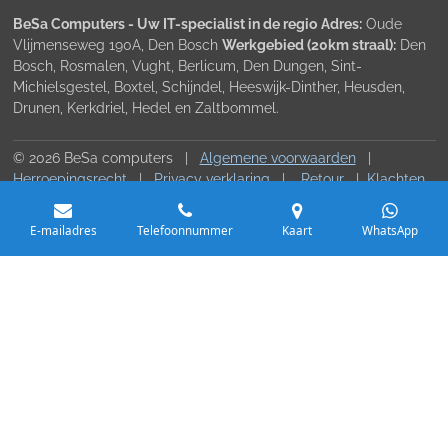
BeSa Computers - Uw IT-specialist in de regio
Adres:
Oude
Vlijmenseweg 190A, Den Bosch
Werkgebied (20km straal):
Den
Bosch, Rosmalen, Vught, Berlicum, Den Dungen, Sint-
Michielsgestel, Boxtel, Schijndel, Heeswijk-Dinther, Heusden,
Drunen, Kerkdriel, Hedel en Zaltbommel.
© 2026 BeSa computers |
Algemene voorwaarden
|
Herroepingsrecht
|
Privacy verklaring
|
Retour
|
Klachten
|
Contact
E-mailadres
Telefoonnummer
Kaart
WhatsApp