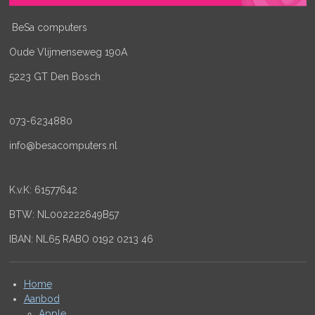
BeSa computers
Oude Vlijmenseweg 190A
5223 GT Den Bosch
073-6234880
info@besacomputers.nl
K.v.K:
61577642
BTW: NL002222649B57
IBAN: NL65 RABO 0192 0213 46
Home
Aanbod
Apple