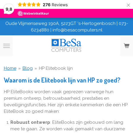
×
276
Reviews
9,8
Oude Vlijmenseweg 190A, 5223GT 's-Hertogenbosch | 073-
6234880 | info@besacomputers.nl
Home
»
Blog
»
HP Elitebook lijn
Waarom is de Elitebook lijn van HP zo goed?
HP EliteBooks worden vaak geprezen vanwege hun
premium ontwerp, betrouwbaarheid, prestaties en
beveiligingsfuncties. Hier zijn enkele kenmerken die een HP
EliteBook zo goed maken:
Robuust ontwerp
: EliteBooks zijn gebouwd om lang
mee te gaan. Ze worden vaak gemaakt van duurzame