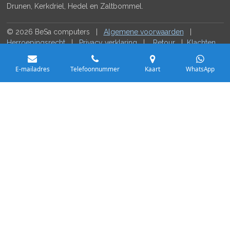
Drunen, Kerkdriel, Hedel en Zaltbommel.
© 2026 BeSa computers |
Algemene voorwaarden
|
Herroepingsrecht
|
Privacy verklaring
|
Retour
|
Klachten
|
Contact
E-mailadres
Telefoonnummer
Kaart
WhatsApp