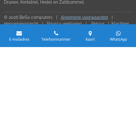
Drunen, Kerkdriel, Hedel en Zaltbommel.
© 2026 BeSa computers |
Algemene voorwaarden
|
Herroepingsrecht
|
Privacy verklaring
|
Retour
|
Klachten
|
Contact
E-mailadres
Telefoonnummer
Kaart
WhatsApp