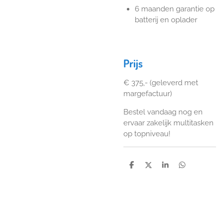
6 maanden garantie op
batterij en oplader
Prijs
€ 375,- (geleverd met
margefactuur)
Bestel vandaag nog en
ervaar zakelijk multitasken
op topniveau!
D
D
S
D
e
e
h
e
l
e
a
l
e
l
r
e
n
e
n