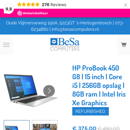
×
276
Reviews
9,8
Oude Vlijmenseweg 190A, 5223GT 's-Hertogenbosch | 073-
6234880 | info@besacomputers.nl
HP ProBook 450
G8 | 15 inch | Core
i5 | 256GB opslag |
8GB ram | Intel Iris
Xe Graphics
REFURBISHED
€ 375,00
€ 450,00