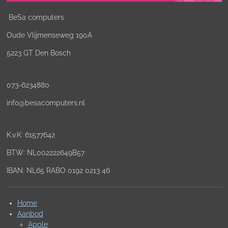
BeSa computers
Oude Vlijmenseweg 190A
5223 GT Den Bosch
073-6234880
info@besacomputers.nl
K.v.K:
61577642
BTW: NL002222649B57
IBAN: NL65 RABO 0192 0213 46
Home
Aanbod
Apple