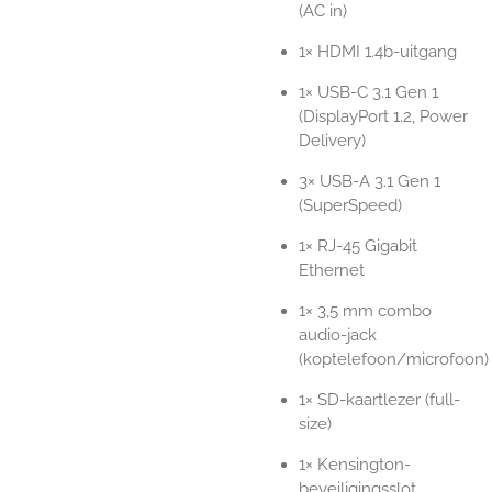
(AC in)
1× HDMI 1.4b-uitgang
1× USB-C 3.1 Gen 1
(DisplayPort 1.2, Power
Delivery)
3× USB-A 3.1 Gen 1
(SuperSpeed)
1× RJ-45 Gigabit
Ethernet
1× 3,5 mm combo
audio-jack
(koptelefoon/microfoon)
1× SD-kaartlezer (full-
size)
1× Kensington-
beveiligingsslot