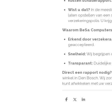
Kosten schaderapport:
Wist u dat?
In de meest
laten opstellen van een
verzekeringspolis. U kri
Waarom BeSa Computers
Erkend door verzekera
geaccepteerd.
Snelheid:
Wij begrijpen 
Transparant:
Duidelijke
Direct een rapport nodig?
winkel in Den Bosch. Wij zo
kunt afwikkelen met uw verz
D
D
S
e
e
h
l
e
a