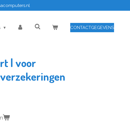
sacomputers.nl
G
CONTACTGEGEVENS
t | voor
 verzekeringen
en