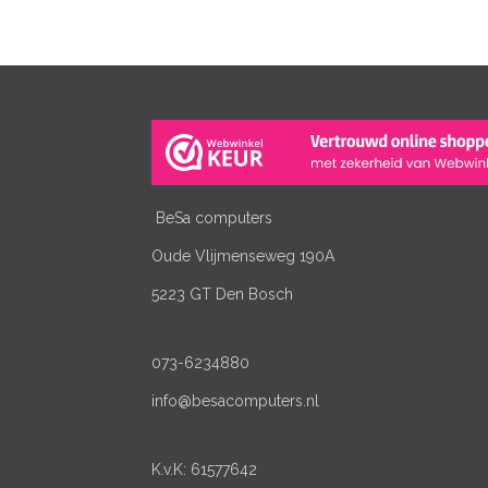
BeSa computers
Oude Vlijmenseweg 190A
5223 GT Den Bosch
073-6234880
info@besacomputers.nl
K.v.K:
61577642