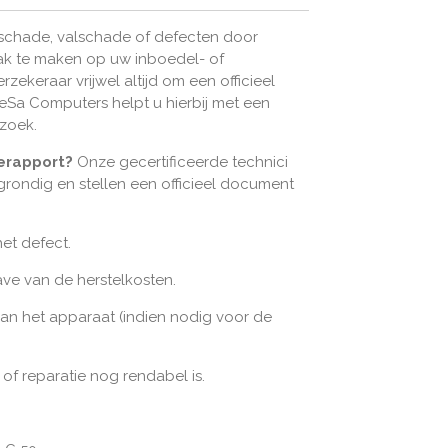
schade, valschade of defecten door
ak te maken op uw inboedel- of
rzekeraar vrijwel altijd om een officieel
eSa Computers helpt u hierbij met een
zoek.
derapport?
Onze gecertificeerde technici
ondig en stellen een officieel document
et defect.
ve van de herstelkosten.
n het apparaat (indien nodig voor de
f reparatie nog rendabel is.