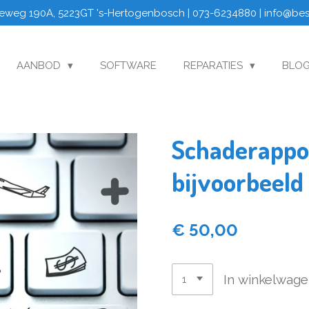
eweg 190A, 5223GT 's-Hertogenbosch | 073-6234880 | info@be
AANBOD
SOFTWARE
REPARATIES
BLO
Schaderappor
bijvoorbeeld
€ 50,00
In winkelwag