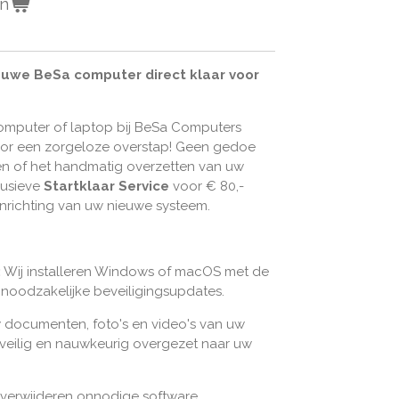
en
ieuwe BeSa computer direct klaar voor
omputer of laptop bij BeSa Computers
oor een zorgeloze overstap! Geen gedoe
gen of het handmatig overzetten van uw
lusieve
Startklaar Service
voor € 80,-
inrichting van uw nieuwe systeem.
:
Wij installeren Windows of macOS met de
le noodzakelijke beveiligingsupdates.
 documenten, foto's en video's van uw
eilig en nauwkeurig overgezet naar uw
 verwijderen onnodige software