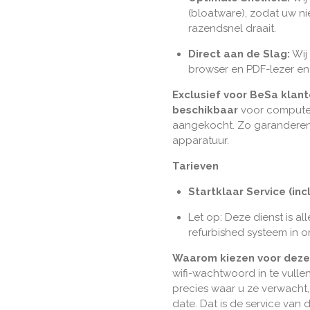
(bloatware), zodat uw n
razendsnel draait.
Direct aan de Slag:
Wij 
browser en PDF-lezer en 
Exclusief voor BeSa klan
beschikbaar
voor computer
aangekocht. Zo garanderen 
apparatuur.
Tarieven
Startklaar Service (inc
Let op: Deze dienst is a
refurbished systeem in o
Waarom kiezen voor deze
wifi-wachtwoord in te vulle
precies waar u ze verwacht, 
date. Dat is de service van d