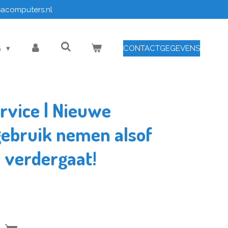
sacomputers.nl
G
CONTACTGEGEVENS
ervice | Nieuwe
gebruik nemen alsof
e verdergaat!