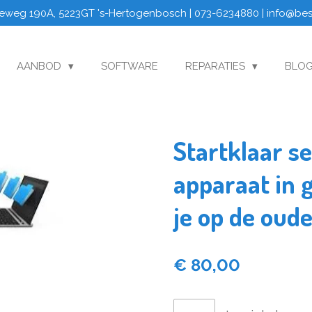
eweg 190A, 5223GT 's-Hertogenbosch | 073-6234880 | info@be
AANBOD
SOFTWARE
REPARATIES
BLO
Startklaar s
apparaat in 
je op de oud
€ 80,00