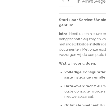
In winkelwag
Startklaar Service: Uw n
gebruik
Intro:
Heeft u een nieuwe c
aangeschaft? Wij zorgen v
met ingewikkelde instellin
documenten. Met onze exc
verzorgen wij de complete 
Wat wij voor u doen:
Volledige Configuratie
juiste instellingen en al
Data-overdracht:
Al uw
oude computer worden v
nieuwe apparaat.
Optimale Snelheid:
Wij