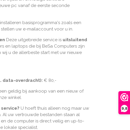
ieuwe pc vanaf de eerste seconde
installeren basisprogramma's zoals een
stellen uw e-mailaccount voor u in.
ten
Deze uitgebreide service is
uitsluitend
s en laptops die bij BeSa Computers zijn
wij u de allerbeste start met uw nieuwe
l. data-overdracht):
€ 80,-
lleen geldig bij aankoop van een nieuw of
nze winkel.
 service?
U hoeft thuis alleen nog maar uw
9,8
n. Al uw vertrouwde bestanden staan al
en de computer is direct veilig en up-to-
e lokale specialist.