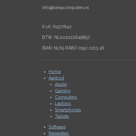
info@besacomputers.nl
K.v.K:
61577642
BTW: NL002222649B57
IBAN: NL65 RABO 0192 0213 46
Home
Aanbod
Apple
Gaming
Computers
Laptops
Smartphones
Tablets
Software
Reparaties