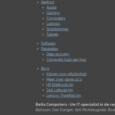
Aanbod
Apple
Gaming
Computers
Laptops
Smartphones
Tablets
Software
Reparaties
Data recovery
Computer hulp aan huis
Blog
Kiezen voor refurbished
Meer over game pc's
HP Elitebook lijn
Dell Latitude lijn
Lenovo ThinkPad lijn
BeSa Computers - Uw IT-specialist in de re
Berlicum, Den Dungen, Sint-Michielsgestel, Boxt