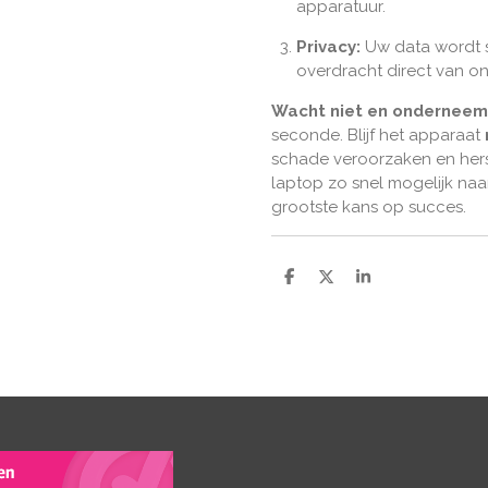
apparatuur.
Privacy:
Uw data wordt s
overdracht direct van o
Wacht niet en onderneem
seconde. Blijf het apparaat
schade veroorzaken en hers
laptop zo snel mogelijk na
grootste kans op succes.
D
D
S
e
e
h
l
e
a
e
l
r
n
e