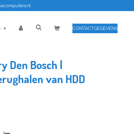
sacomputers.nl
G
CONTACTGEGEVENS
y Den Bosch |
erughalen van HDD