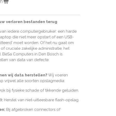
en
 uw verloren bestanden terug
 van iedere computergebruiker: een harde
n laptop die niet meer opstart of een USB-
matteerd' moet worden. Of het nu gaat om
of cruciale zakelijke administratie; het
nd. BeSa Computers in Den Bosch is
tellen van data van defecte
en wij data herstellen?
Wij voeren
p vrijwel alle soorten opslagmedia:
ok bij fysieke schade of tikkende geluiden.
):
Herstel van niet-uitleesbare flash-opslag.
en:
Bij afgebroken connectors of