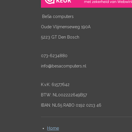
BeSa computers
Oude Vlijmenseweg 190A
5223 GT Den Bosch
073-6234880
info@besacomputers.nl
K.v.K:
61577642
BTW: NL002222649B57
IBAN: NL65 RABO 0192 0213 46
Home