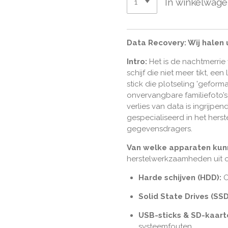
In winkelwag
Data Recovery: Wij halen
Intro:
Het is de nachtmerrie
schijf die niet meer tikt, ee
stick die plotseling 'gefor
onvervangbare familiefoto’s 
verlies van data is ingrijpe
gespecialiseerd in het hers
gegevensdragers.
Van welke apparaten kunn
herstelwerkzaamheden uit o
Harde schijven (HDD):
O
Solid State Drives (SSD
USB-sticks & SD-kaart
systeemfouten.