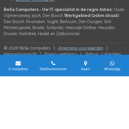
BeSa Computers - Uw IT-specialist in de regio
Adres:
Oude
Vlijmenseweg 190A, Den Bosch
Werkgebied (20km straal):
Den Bosch, Rosmalen, Vught, Berlicum, Den Dungen, Sint-
Michielsgestel, Boxtel, Schijndel, Heeswijk-Dinther, Heusden,
Drunen, Kerkdriel, Hedel en Zaltbommel.
© 2026 BeSa computers |
Algemene voorwaarden
|
Herroepingsrecht
|
Privacy verklaring
|
Retour
|
Klachten
|
Contact
E-mailadres
Telefoonnummer
Kaart
WhatsApp