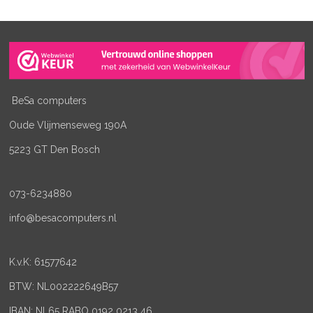
BeSa computers
Oude Vlijmenseweg 190A
5223 GT Den Bosch
073-6234880
info@besacomputers.nl
K.v.K:
61577642
BTW: NL002222649B57
IBAN: NL65 RABO 0192 0213 46