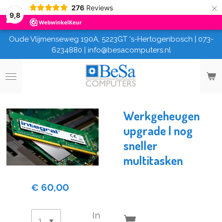
×
276
Reviews
9,8
Oude Vlijmenseweg 190A, 5223GT 's-Hertogenbosch | 073-
6234880 | info@besacomputers.nl
Werkgeheugen
upgrade | nog
sneller
multitasken
€ 60,00
In