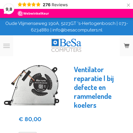
×
276
Reviews
9,8
Oude Vlijmenseweg 190A, 5223GT 's-Hertogenbosch | 073-
6234880 | info@besacomputers.nl
Ventilator
reparatie | bij
defecte en
rammelende
koelers
€ 80,00