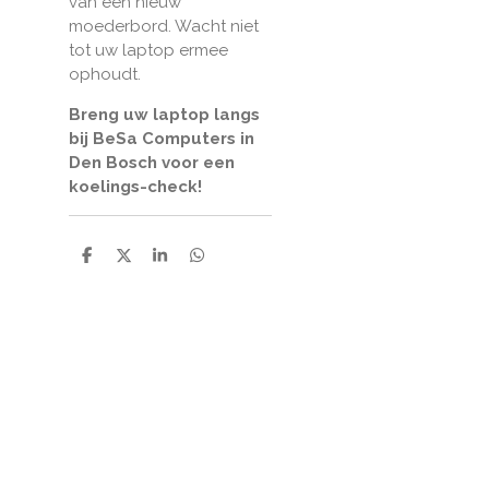
van een nieuw
moederbord. Wacht niet
tot uw laptop ermee
ophoudt.
Breng uw laptop langs
bij BeSa Computers in
Den Bosch voor een
koelings-check!
D
D
S
D
e
e
h
e
l
e
a
l
e
l
r
e
n
e
n