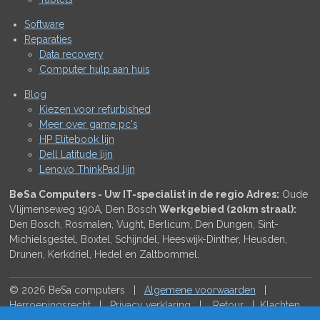
Software
Reparaties
Data recovery
Computer hulp aan huis
Blog
Kiezen voor refurbished
Meer over game pc's
HP Elitebook lijn
Dell Latitude lijn
Lenovo ThinkPad lijn
BeSa Computers - Uw IT-specialist in de regio
Adres:
Oude
Vlijmenseweg 190A, Den Bosch
Werkgebied (20km straal):
Den Bosch, Rosmalen, Vught, Berlicum, Den Dungen, Sint-
Michielsgestel, Boxtel, Schijndel, Heeswijk-Dinther, Heusden,
Drunen, Kerkdriel, Hedel en Zaltbommel.
© 2026 BeSa computers |
Algemene voorwaarden
|
Herroepingsrecht
|
Privacy verklaring
|
Retour
|
Klachten