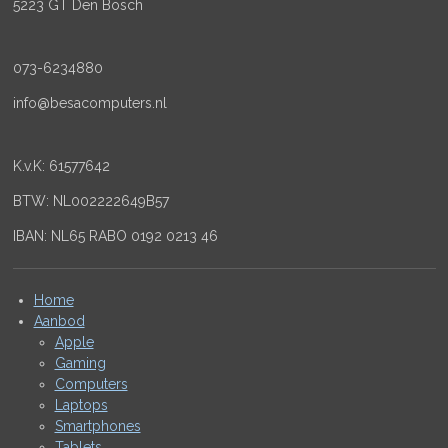
5223 GT Den Bosch
073-6234880
info@besacomputers.nl
K.v.K:
61577642
BTW: NL002222649B57
IBAN: NL65 RABO 0192 0213 46
Home
Aanbod
Apple
Gaming
Computers
Laptops
Smartphones
Tablets