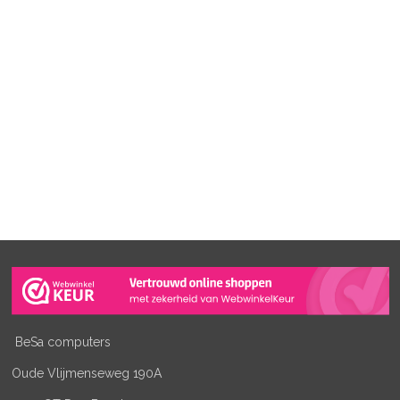
BeSa computers
Oude Vlijmenseweg 190A