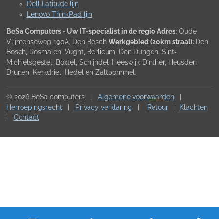
Dell Latitude lijn
Lenovo ThinkPad lijn
BeSa Computers - Uw IT-specialist in de regio
Adres:
Oude
Vlijmenseweg 190A, Den Bosch
Werkgebied (20km straal):
Den
Bosch, Rosmalen, Vught, Berlicum, Den Dungen, Sint-
Michielsgestel, Boxtel, Schijndel, Heeswijk-Dinther, Heusden,
Drunen, Kerkdriel, Hedel en Zaltbommel.
© 2026 BeSa computers |
Algemene voorwaarden
|
Herroepingsrecht
|
Privacy verklaring
|
Retour
|
Klachten
|
Contact