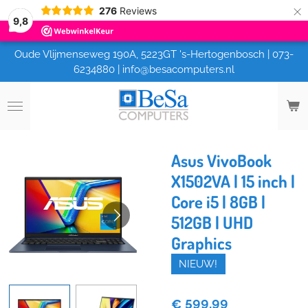
×
276
Reviews
9,8
Oude Vlijmenseweg 190A, 5223GT 's-Hertogenbosch | 073-
6234880 | info@besacomputers.nl
Asus VivoBook
X1502VA | 15 inch |
Core i5 | 8GB |
512GB | UHD
Graphics
NIEUW!
€ 599,99