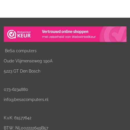
BeSa computers
Oude Vlijmenseweg 190A
5223 GT Den Bosch
073-6234880
info@besacomputers.nl
K.v.K:
61577642
BTW: NL002222649B57